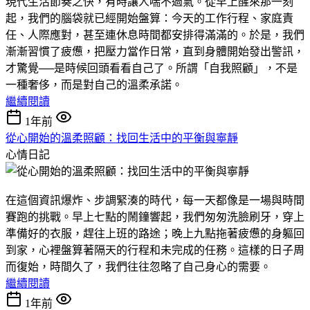
現代生活節奏之快，有時讓人喘不過氣。從早上醒來那一刻
起，我們的腦袋就已經開始盤算：今天的工作行程、家庭責
任、人際應對，甚至連休息時間都安排得滿滿的。於是，我們
漸漸習慣了疲憊，把壓力當作日常，直到身體開始發出警訊，
才驚覺──是時候回頭看看自己了。所謂「自我照顧」，不是
一種奢侈，而是對自己的溫柔承諾。
繼續閱讀
1年前
從心開始的溫柔照顧：找回生活中的平衡與寧靜
心情日記
在這個資訊爆炸、步調緊湊的時代，每一天都像是一場與時間
賽跑的挑戰。早上七點的鬧鐘響起，我們匆匆洗臉刷牙，穿上
準備好的衣服，趕往上班的路途；晚上九點拖著疲憊的身軀回
到家，心裡盤算著隔天的行程和未完成的任務。這樣的日子周
而復始，時間久了，我們往往忽略了自己身心的需要。
繼續閱讀
1年前